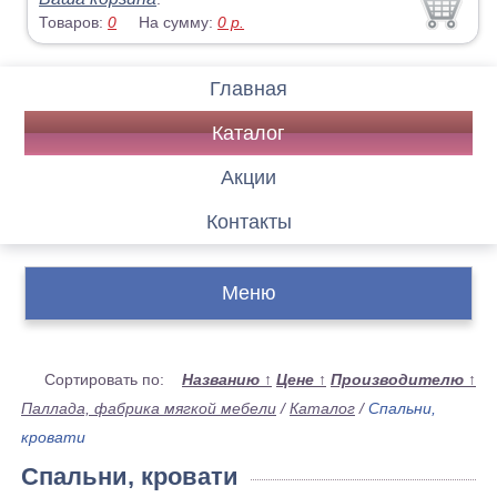
Товаров:
0
На сумму:
0
р.
Главная
Каталог
Акции
Контакты
Меню
Сортировать по:
Названию
↑
Цене
↑
Производителю
↑
Паллада, фабрика мягкой мебели
/
Каталог
/
Спальни,
кровати
Спальни, кровати